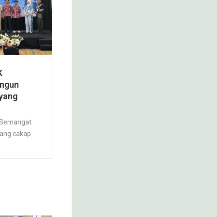
K
angun
 yang
– Semangat
ang cakap