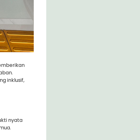
memberikan
aban.
 inklusif,
kti nyata
emua.