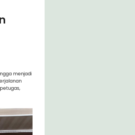
an
ingga menjadi
erjalanan
 petugas,