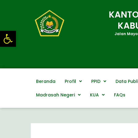
Lewati
ke
KANTO
konten
KAB
Open toolbar
Jalan Mayor
Beranda
Profil
PPID
Data Publ
Madrasah Negeri
KUA
FAQs