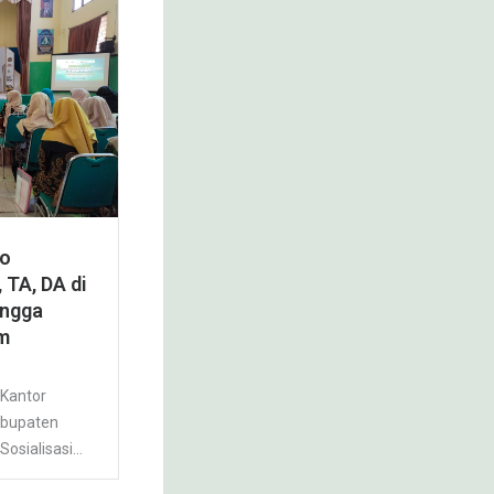
ko
 TA, DA di
ingga
im
 Kantor
abupaten
sialisasi...