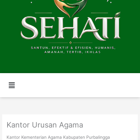
Menu
Kantor Urusan Agama
Kantor Kementerian Agama Kabupaten Purbalingga