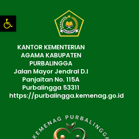
Lewati
ke
Open toolbar
konten
KANTOR KEMENTERIAN
AGAMA KABUPATEN
PURBALINGGA
Jalan Mayor Jendral D.I
Panjaitan No. 115A
Purbalingga 53311
https://purbalingga.kemenag.go.id