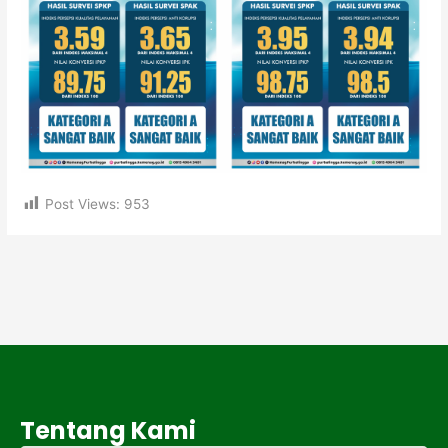
Post Views:
953
Tentang Kami