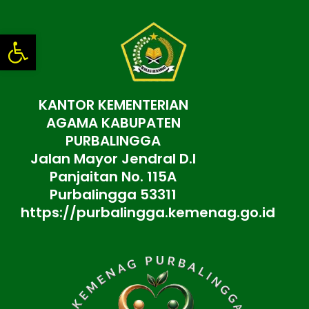
Lewati
ke
Open toolbar
konten
KANTOR KEMENTERIAN
AGAMA KABUPATEN
PURBALINGGA
Jalan Mayor Jendral D.I
Panjaitan No. 115A
Purbalingga 53311
https://purbalingga.kemenag.go.id