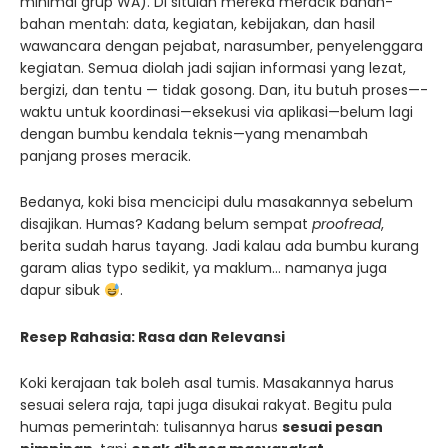
minimal grup WA). Di situlah mereka meracik bahan-
bahan mentah: data, kegiatan, kebijakan, dan hasil
wawancara dengan pejabat, narasumber, penyelenggara
kegiatan. Semua diolah jadi sajian informasi yang lezat,
bergizi, dan tentu — tidak gosong. Dan, itu butuh proses—-
waktu untuk koordinasi—eksekusi via aplikasi—belum lagi
dengan bumbu kendala teknis—yang menambah
panjang proses meracik.
Bedanya, koki bisa mencicipi dulu masakannya sebelum
disajikan. Humas? Kadang belum sempat
proofread
,
berita sudah harus tayang. Jadi kalau ada bumbu kurang
garam alias typo sedikit, ya maklum… namanya juga
dapur sibuk
.
Resep Rahasia: Rasa dan Relevansi
Koki kerajaan tak boleh asal tumis. Masakannya harus
sesuai selera raja, tapi juga disukai rakyat. Begitu pula
humas pemerintah: tulisannya harus
sesuai pesan