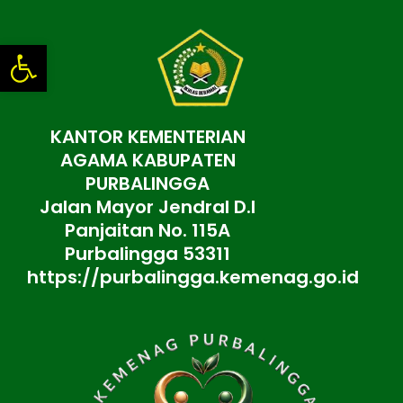
Lewati
ke
Open toolbar
konten
KANTOR KEMENTERIAN
AGAMA KABUPATEN
PURBALINGGA
Jalan Mayor Jendral D.I
Panjaitan No. 115A
Purbalingga 53311
https://purbalingga.kemenag.go.id