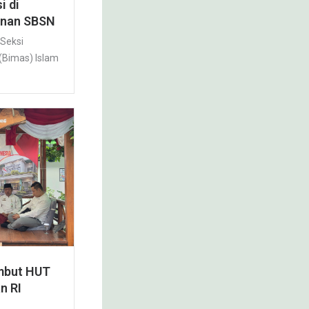
i di
nan SBSN
 Seksi
(Bimas) Islam
mbut HUT
n RI