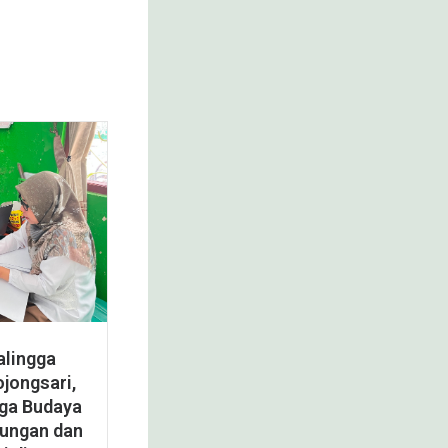
lingga
jongsari,
aga Budaya
kungan dan