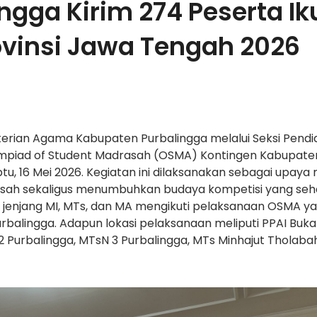
gga Kirim 274 Peserta Iku
ovinsi Jawa Tengah 2026
rian Agama Kabupaten Purbalingga melalui Seksi Pendi
piad of Student Madrasah (OSMA) Kontingen Kabupaten
tu, 16 Mei 2026. Kegiatan ini dilaksanakan sebagai upay
asah sekaligus menumbuhkan budaya kompetisi yang sehat
i jenjang MI, MTs, dan MA mengikuti pelaksanaan OSMA y
Purbalingga. Adapun lokasi pelaksanaan meliputi PPAI Buk
2 Purbalingga, MTsN 3 Purbalingga, MTs Minhajut Tholaba