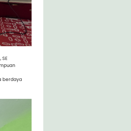
, SE
ampuan
a berdaya