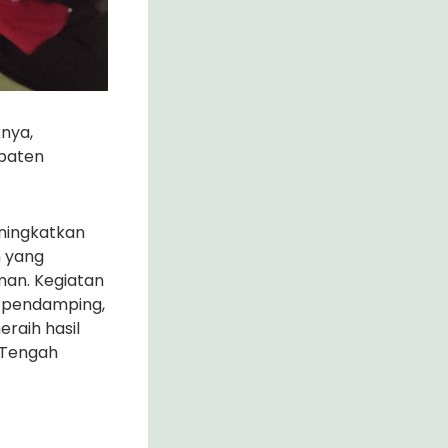
nya,
paten
ningkatkan
n yang
an. Kegiatan
u pendamping,
raih hasil
 Tengah