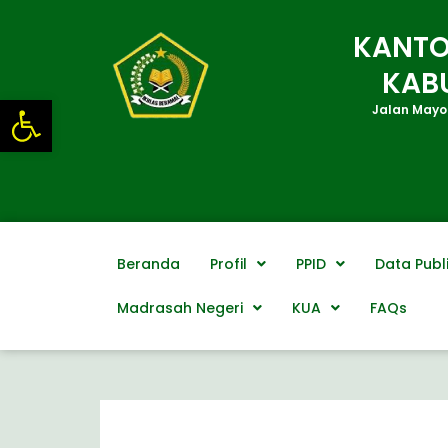
Lewati
ke
KANTO
konten
KAB
Open toolbar
Jalan Mayor
Beranda
Profil
PPID
Data Publ
Madrasah Negeri
KUA
FAQs