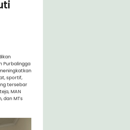
ti
dikan
 Purbalingga
a meningkatkan
, sportif,
ang tersebar
ateja, MAN
h, dan MTs