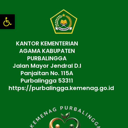
Lewati
ke
Open toolbar
konten
KANTOR KEMENTERIAN
AGAMA KABUPATEN
PURBALINGGA
Jalan Mayor Jendral D.I
Panjaitan No. 115A
Purbalingga 53311
https://purbalingga.kemenag.go.id