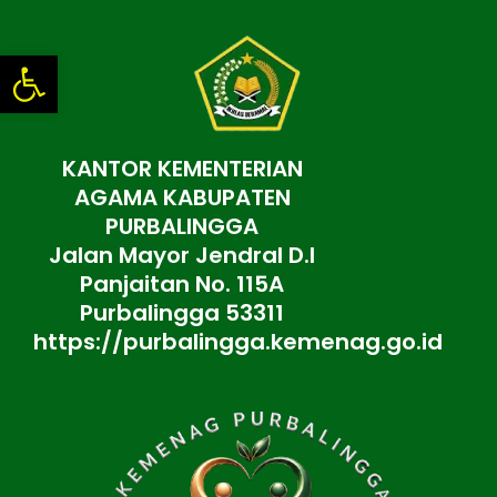
Lewati
ke
Open toolbar
konten
KANTOR KEMENTERIAN
AGAMA KABUPATEN
PURBALINGGA
Jalan Mayor Jendral D.I
Panjaitan No. 115A
Purbalingga 53311
https://purbalingga.kemenag.go.id