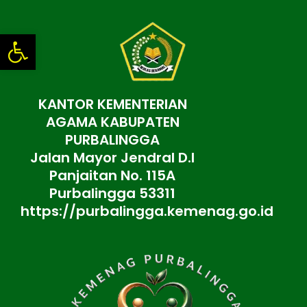
Lewati
ke
Open toolbar
konten
KANTOR KEMENTERIAN
AGAMA KABUPATEN
PURBALINGGA
Jalan Mayor Jendral D.I
Panjaitan No. 115A
Purbalingga 53311
https://purbalingga.kemenag.go.id