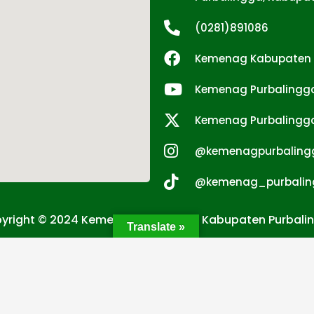
(0281)891086
Kemenag Kabupaten 
Kemenag Purbalingg
Kemenag Purbalingg
@kemenagpurbaling
@kemenag_purbalin
yright © 2024 Kementerian Agama Kabupaten Purbali
Translate »