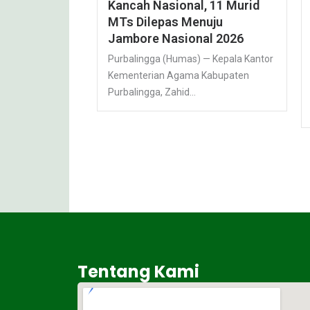
Kancah Nasional, 11 Murid
MTs Dilepas Menuju
Jambore Nasional 2026
Purbalingga (Humas) — Kepala Kantor
Kementerian Agama Kabupaten
Purbalingga, Zahid...
Tentang Kami