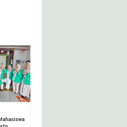
 Mahasiswa
erto