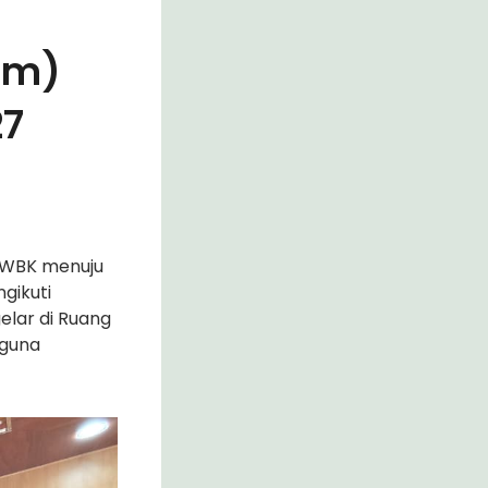
am)
27
 WBK menuju
gikuti
elar di Ruang
 guna