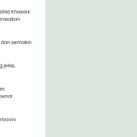
ahid Khasani
irasakan
, dan semakin
 jelas,
an
-benar
rbasis