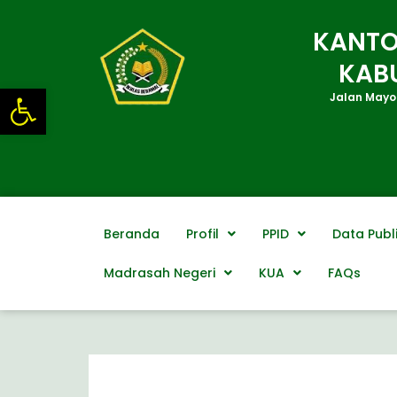
Lewati
ke
KANTO
konten
KAB
Open toolbar
Jalan Mayor
Beranda
Profil
PPID
Data Publ
Madrasah Negeri
KUA
FAQs