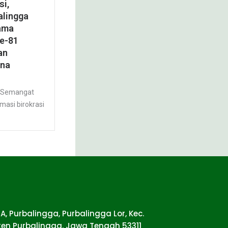
si,
lingga
ama
e-81
an
ona
— Semangat
asi birokrasi
5 A, Purbalingga, Purbalingga Lor, Kec.
en Purbalingga, Jawa Tengah 53311