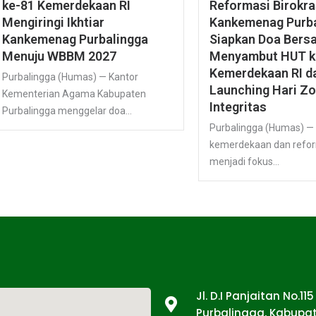
ke-81 Kemerdekaan RI
Reformasi Birokra
Mengiringi Ikhtiar
Kankemenag Purba
Kankemenag Purbalingga
Siapkan Doa Bers
Menuju WBBM 2027
Menyambut HUT k
Kemerdekaan RI d
Purbalingga (Humas) — Kantor
Launching Hari Z
Kementerian Agama Kabupaten
Integritas
Purbalingga menggelar doa...
Purbalingga (Humas) 
kemerdekaan dan reform
menjadi fokus...
Tentang Kami
Jl. D.I Panjaitan No.11
Purbalingga, Kabupat