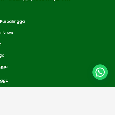
Purbalingga
a News
a
ga
gga
Hubungi Kami
ngga