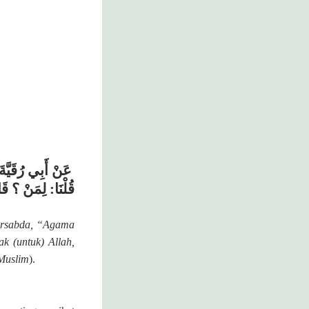
عَنْ أَبِي رُقَيَّة،
قُلْنَا: لِمَنْ ؟ قَا.
bersabda, “Agama
k (untuk) Allah,
Muslim
).