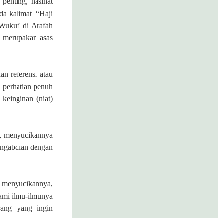
penting, nasihat
da kalimat “Haji
 Wukuf di Arafah
t merupakan asas
an referensi atau
n perhatian penuh
keinginan (niat)
a, menyucikannya
engabdian dengan
 menyucikannya,
ami ilmu-ilmunya
ang yang ingin