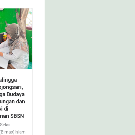
lingga
jongsari,
aga Budaya
kungan dan
i di
nan SBSN
 Seksi
(Bimas) Islam