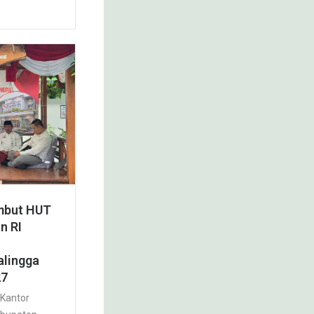
mbut HUT
n RI
lingga
27
 Kantor