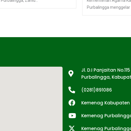
Purbalingga, Zahid...
Kementerian Agama K
Purbalingga menggelar 
Tentang Kami
Jl. D.I Panjaitan No.11
Purbalingga, Kabupat
(0281)891086
Kemenag Kabupaten 
Kemenag Purbalingg
Kemenag Purbalingg