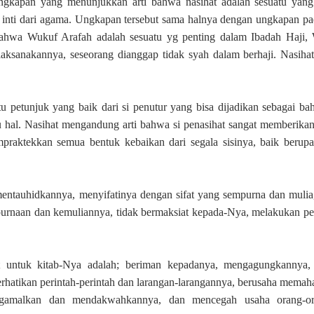
gkapan yang menunjukkan arti bahwa nasihat adalah sesuatu yang 
 inti dari agama. Ungkapan tersebut sama halnya dengan ungkapan pa
ahwa Wukuf Arafah adalah sesuatu yg penting dalam Ibadah Haji,
elaksanakannya, seseorang dianggap tidak syah dalam berhaji.
Nasiha
 petunjuk yang baik dari si penutur yang bisa dijadikan sebagai bah
tu hal. Nasihat mengandung arti bahwa si penasihat sangat memberika
praktekkan semua bentuk kebaikan dari segala sisinya, baik berupa 
 mentauhidkannya, menyifatinya dengan sifat yang sempurna dan muli
empurnaan dan kemuliannya, tidak bermaksiat kepada-Nya, melakukan p
 untuk kitab-Nya adalah; beriman kepadanya, mengagungkannya,
hatikan perintah-perintah dan larangan-larangannya, berusaha memah
gamalkan
dan mendakwahkannya, dan mencegah usaha orang-or