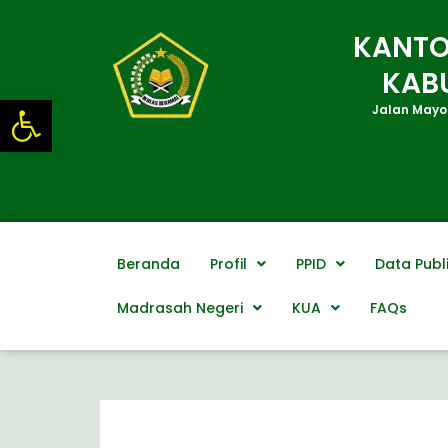
Lewati
ke
KANTO
konten
KAB
Open toolbar
Jalan Mayor
Beranda
Profil
PPID
Data Publ
Madrasah Negeri
KUA
FAQs