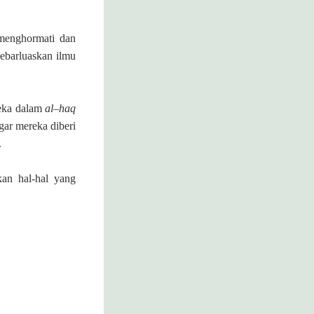
 menghormati dan
ebarluaskan ilmu
eka dalam
al
–
haq
gar mereka diberi
.
an hal-hal yang