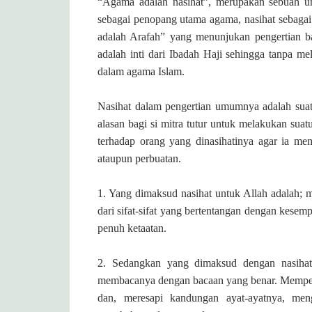
“Agama adalah nasihat”, merupakan sebuah un
sebagai penopang utama agama, nasihat sebagai
adalah Arafah” yang menunjukan pengertian b
adalah inti dari Ibadah Haji sehingga tanpa m
dalam agama Islam.
Nasihat dalam pengertian umumnya adalah suatu
alasan bagi si mitra tutur untuk melakukan sua
terhadap orang yang dinasihatinya agar ia mem
ataupun perbuatan.
1. Yang dimaksud nasihat untuk Allah adalah;
dari sifat-sifat yang bertentangan dengan kes
penuh ketaatan.
2. Sedangkan yang dimaksud dengan nasihat
membacanya dengan bacaan yang benar.
Memper
dan, meresapi kandungan ayat-ayatnya
, men