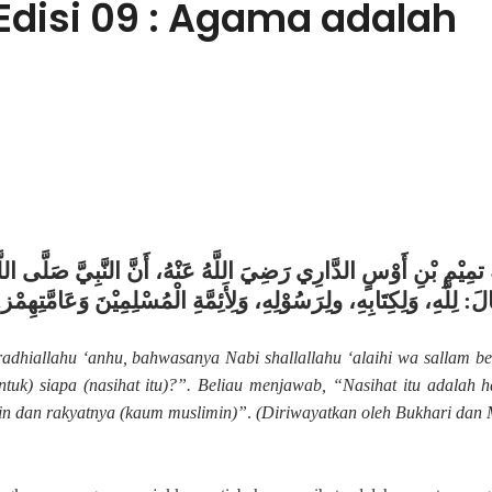
Edisi 09 : Agama adalah
َ تمِيْمِ بْنِ أَوْسٍ الدَّارِي رَضِيَ اللَّهُ عَنْهُ، أَنَّ النَّبِيَّ صَلَّى اللَّ
لَ: لِلَّهِ، وَلِكِتَابِهِ، ولِرَسُوْلِهِ، وَلِأَئِمَّةِ الْمُسْلِمِيْنَ وَعَامَّتِهِمْز
dhiallahu ‘anhu, bahwasanya Nabi shallallahu ‘alaihi wa sallam 
uk) siapa (nasihat itu)?”. Beliau menjawab, “Nasihat itu adalah ha
in dan rakyatnya (kaum muslimin)”
.
(Diriwayatkan oleh
Bukhari dan