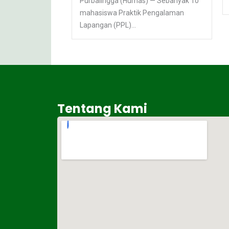
Purbalingga (Humas) — Sebanyak 10
mahasiswa Praktik Pengalaman
Lapangan (PPL)...
Tentang Kami